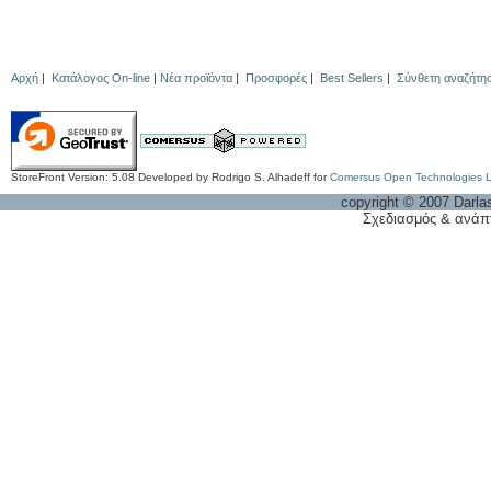
Αρχή
|
Κατάλογος On-line
|
Νέα προϊόντα
|
Προσφορές
|
Best Sellers
|
Σύνθετη αναζήτη
StoreFront Version: 5.08 Developed by Rodrigo S. Alhadeff for
Comersus Open Technologies 
copyright © 2007 Darla
Σχεδιασμός & ανάπ