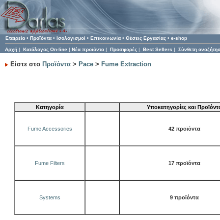
Εταιρεία
•
Προϊόντα
•
Ισολογισμοί
•
Επικοινωνία
•
Θέσεις Εργασίας
•
e-shop
Αρχή
|
Κατάλογος On-line
|
Νέα προϊόντα
|
Προσφορές
|
Best Sellers
|
Σύνθετη αναζήτη
Είστε στο
Προϊόντα
>
Pace
>
Fume Extraction
Κατηγορία
Υποκατηγορίες και Προϊόντ
Fume Accessories
42 προϊόντα
Fume Filters
17 προϊόντα
Systems
9 προϊόντα