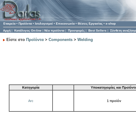
Εταιρεία
•
Προϊόντα
•
Ισολογισμοί
•
Επικοινωνία
•
Θέσεις Εργασίας
•
e-shop
Αρχή
|
Κατάλογος On-line
|
Νέα προϊόντα
|
Προσφορές
|
Best Sellers
|
Σύνθετη αναζήτη
Είστε στο
Προϊόντα
>
Components
>
Welding
Κατηγορία
Υποκατηγορίες και Προϊόντ
Arc
1 προϊόν