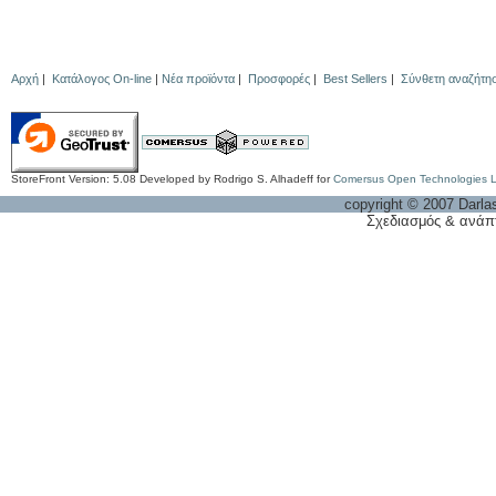
Αρχή
|
Κατάλογος On-line
|
Νέα προϊόντα
|
Προσφορές
|
Best Sellers
|
Σύνθετη αναζήτη
StoreFront Version: 5.08 Developed by Rodrigo S. Alhadeff for
Comersus Open Technologies 
copyright © 2007 Darla
Σχεδιασμός & ανάπ