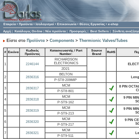
Εταιρεία
•
Προϊόντα
•
Ισολογισμοί
•
Επικοινωνία
•
Θέσεις Εργασίας
•
e-shop
Αρχή
|
Κατάλογος On-line
|
Νέα προϊόντα
|
Προσφορές
|
Best Sellers
|
Σύνθετη αναζήτη
Είστε στο
Προϊόντα
>
Components
>
Thermionic Valves/Tubes
Κωδικός
Κατασκευαστής / Part
Source
#
Εικόνα
RoHS
Πε
Προϊόντος
Number:
Brand
RICHARDSON
ELECTRONICS
1
2246144
ELEC
2D21
BELTON
2
2836316
Len
P-ST8-209MIP
MCM
8 PIN OCT
3
2836317
C
P-ST8-801
MCM
9 PIN MI
4
2836318
S
P-ST9-162
MCM
9 PIN MI
5
2836319
S
P-ST9-213
MCM
9 PIN C
6
2836320
S
P-ST9-217
MCM
7
2836321
Le
P-ST9-511