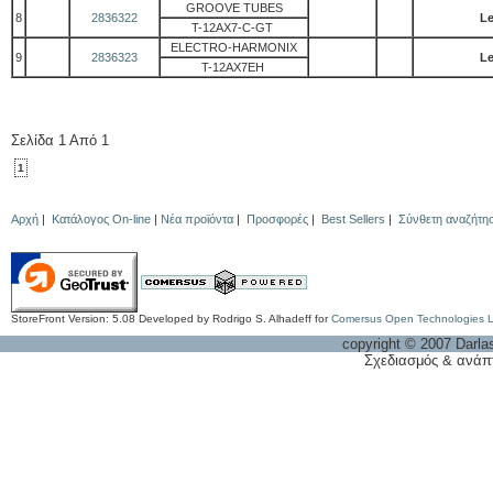
GROOVE TUBES
8
2836322
Le
T-12AX7-C-GT
ELECTRO-HARMONIX
9
2836323
Le
T-12AX7EH
Σελίδα 1 Από 1
1
Αρχή
|
Κατάλογος On-line
|
Νέα προϊόντα
|
Προσφορές
|
Best Sellers
|
Σύνθετη αναζήτη
StoreFront Version: 5.08 Developed by Rodrigo S. Alhadeff for
Comersus Open Technologies 
copyright © 2007 Darla
Σχεδιασμός & ανάπ