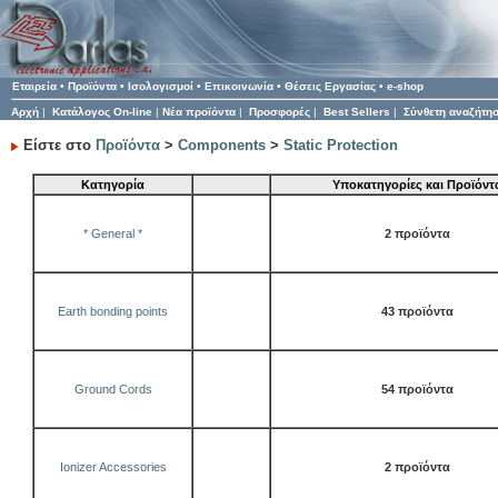
Εταιρεία
•
Προϊόντα
•
Ισολογισμοί
•
Επικοινωνία
•
Θέσεις Εργασίας
•
e-shop
Αρχή
|
Κατάλογος On-line
|
Νέα προϊόντα
|
Προσφορές
|
Best Sellers
|
Σύνθετη αναζήτη
Είστε στο
Προϊόντα
>
Components
>
Static Protection
Κατηγορία
Υποκατηγορίες και Προϊόντ
* General *
2 προϊόντα
Earth bonding points
43 προϊόντα
Ground Cords
54 προϊόντα
Ionizer Accessories
2 προϊόντα