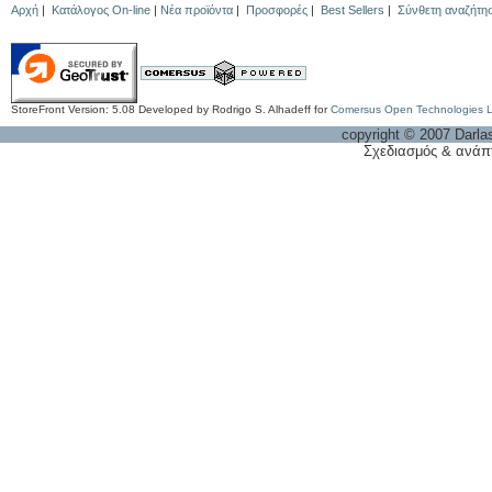
Αρχή
|
Κατάλογος On-line
|
Νέα προϊόντα
|
Προσφορές
|
Best Sellers
|
Σύνθετη αναζήτη
StoreFront Version: 5.08 Developed by Rodrigo S. Alhadeff for
Comersus Open Technologies 
copyright © 2007 Darla
Σχεδιασμός & ανάπ