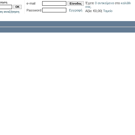
ήτηση
Έχετε
0 αντικείμενα
στο
καλάθι
e-mail
Είσοδος
σας.
OK
Password
Εγγραφή
Αξία: €0,00|
Ταμείο
τη αναζήτηση