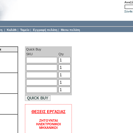
Αναζ
Σύνθε
ση
|
Καλάθι
|
Ταμείο
|
Εγγραφή πελάτη
|
Menu πελάτη
α
Quick Buy
SKU
Qty
QUICK BUY
ΘΕΣΕΙΣ ΕΡΓΑΣΙΑΣ
ΖΗΤΟΥΝΤΑΙ
ΗΛΕΚΤΡΟΝΙΚΟΙ
ΜΗΧΑΝΙΚΟΙ