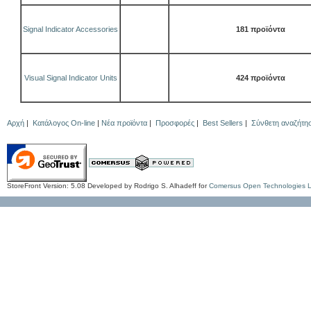
Signal Indicator Accessories
181 προϊόντα
Visual Signal Indicator Units
424 προϊόντα
Αρχή
|
Κατάλογος On-line
|
Νέα προϊόντα
|
Προσφορές
|
Best Sellers
|
Σύνθετη αναζήτη
StoreFront Version: 5.08 Developed by Rodrigo S. Alhadeff for
Comersus Open Technologies 