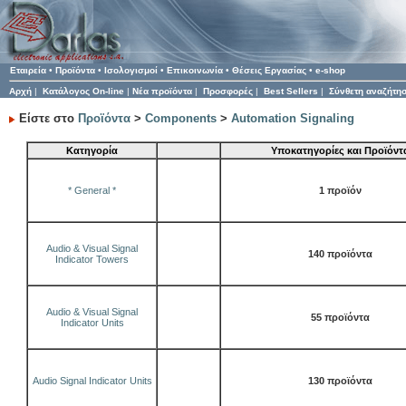
Εταιρεία
•
Προϊόντα
•
Ισολογισμοί
•
Επικοινωνία
•
Θέσεις Εργασίας
•
e-shop
Αρχή
|
Κατάλογος On-line
|
Νέα προϊόντα
|
Προσφορές
|
Best Sellers
|
Σύνθετη αναζήτη
Είστε στο
Προϊόντα
>
Components
>
Automation Signaling
Κατηγορία
Υποκατηγορίες και Προϊόντ
* General *
1 προϊόν
Audio & Visual Signal
140 προϊόντα
Indicator Towers
Audio & Visual Signal
55 προϊόντα
Indicator Units
Audio Signal Indicator Units
130 προϊόντα