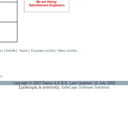
We are Hiring:
Sales/Service Engineers
ση
|
Καλάθι
|
Ταμείο
|
Εγγραφή πελάτη
|
Menu πελάτη
LC
copyright © 2007 Darlas A.E.B.E. Last Updated: 15 July 2009
Σχεδιασμός & ανάπτυξη:
SafeCape Software Solutions