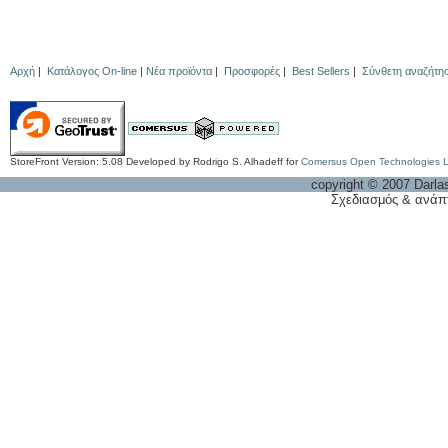
Αρχή
|
Κατάλογος On-line
|
Νέα προϊόντα
|
Προσφορές
|
Best Sellers
|
Σύνθετη αναζήτη
StoreFront Version: 5.08 Developed by Rodrigo S. Alhadeff for
Comersus Open Technologies 
copyright © 2007 Darla
Σχεδιασμός & ανάπ