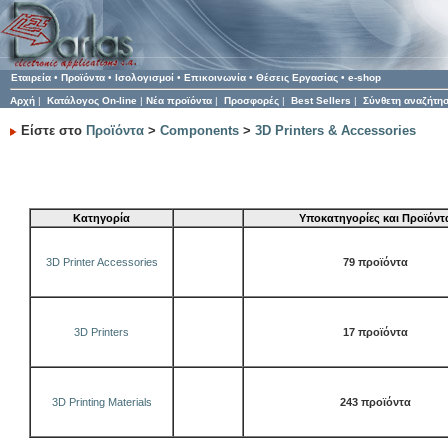
Εταιρεία
•
Προϊόντα
•
Ισολογισμοί
•
Επικοινωνία
•
Θέσεις Εργασίας
•
e-shop
Αρχή
|
Κατάλογος On-line
|
Νέα προϊόντα
|
Προσφορές
|
Best Sellers
|
Σύνθετη αναζήτη
Είστε στο
Προϊόντα
>
Components
>
3D Printers & Accessories
Κατηγορία
Υποκατηγορίες και Προϊόντ
3D Printer Accessories
79 προϊόντα
3D Printers
17 προϊόντα
3D Printing Materials
243 προϊόντα