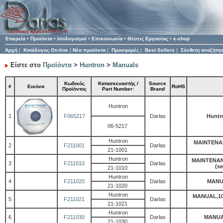
Εταιρεία
•
Προϊόντα
•
Ισολογισμοί
•
Επικοινωνία
•
Θέσεις Εργασίας
•
e-shop
Αρχή
|
Κατάλογος On-line
|
Νέα προϊόντα
|
Προσφορές
|
Best Sellers
|
Σύνθετη αναζήτη
Είστε στο
Προϊόντα
>
Huntron
>
Manuals
Κωδικός
Κατασκευαστής /
Source
#
Εικόνα
RoHS
Προϊόντος
Part Number:
Brand
Huntron
1
F065217
Darlas
Huntr
06-5217
Huntron
MAINTENA
2
F211001
Darlas
21-1001
Huntron
MAINTENAN
3
F211010
Darlas
(se
21-1010
Huntron
4
F211020
Darlas
MANU
21-1020
Huntron
MANUAL,10
5
F211021
Darlas
21-1021
Huntron
6
F211030
Darlas
MANUA
21-1030