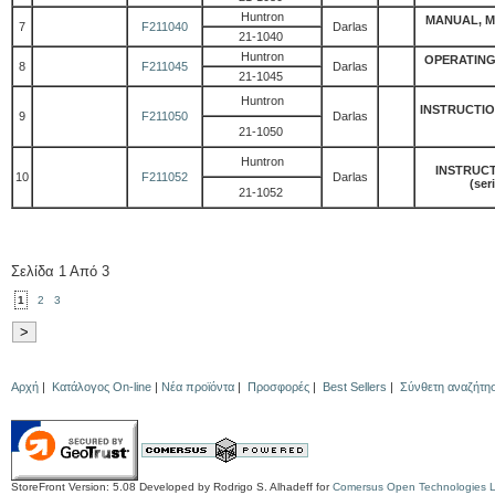
Huntron
MANUAL, MA
7
F211040
Darlas
21-1040
Huntron
OPERATING 
8
F211045
Darlas
21-1045
Huntron
INSTRUCTIO
9
F211050
Darlas
21-1050
Huntron
INSTRUC
10
F211052
Darlas
(ser
21-1052
Σελίδα 1 Από 3
1
2
3
Αρχή
|
Κατάλογος On-line
|
Νέα προϊόντα
|
Προσφορές
|
Best Sellers
|
Σύνθετη αναζήτη
StoreFront Version: 5.08 Developed by Rodrigo S. Alhadeff for
Comersus Open Technologies 