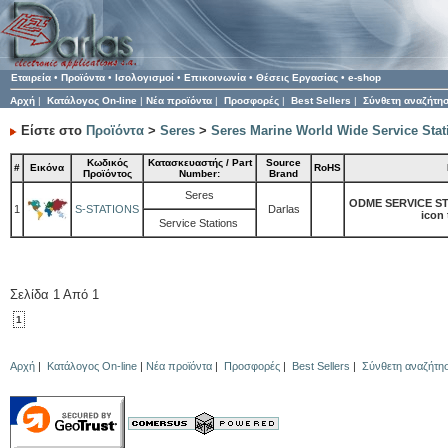
Εταιρεία
•
Προϊόντα
•
Ισολογισμοί
•
Επικοινωνία
•
Θέσεις Εργασίας
•
e-shop
Αρχή
|
Κατάλογος On-line
|
Νέα προϊόντα
|
Προσφορές
|
Best Sellers
|
Σύνθετη αναζήτη
Είστε στο
Προϊόντα
>
Seres
>
Seres Marine World Wide Service Stat
Κωδικός
Κατασκευαστής / Part
Source
#
Εικόνα
RoHS
Προϊόντος
Number:
Brand
Seres
ODME SERVICE STA
1
S-STATIONS
Darlas
icon 
Service Stations
Σελίδα 1 Από 1
1
Αρχή
|
Κατάλογος On-line
|
Νέα προϊόντα
|
Προσφορές
|
Best Sellers
|
Σύνθετη αναζήτη