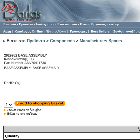
Εταιρεία
•
Προϊόντα
•
Ισολογισμοί
•
Επικοινωνία
•
Θέσεις Εργασίας
•
e-shop
Αρχή
|
Κατάλογος On-line
|
Νέα προϊόντα
|
Προσφορές
|
Best Sellers
|
Σύνθετη αναζήτη
Είστε στο
Προϊόντα
>
Components
>
Manufacturers Spares
2929952 BASE ASSEMBLY
Κατασκευαστής: LG
Part Number:AAN76411730
BASE ASSEMBLY; BASE ASSEMBLY
RoHS: Όχι
Στείλτε email σε ένα φίλο
Βάλτε το στα υπ΄όψιν
Quantity