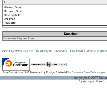
1+
Minimum Order
Maximum Order
Order Multiple
Unit Price
Pack Size
Datasheet
Datasheet Request Form
Αρχή
|
Κατάλογος On-line
|
Νέα προϊόντα
|
Προσφορές
|
Best Sellers
|
Σύνθετη αναζήτη
StoreFront Version: 5.08 Developed by Rodrigo S. Alhadeff for
Comersus Open Technologies 
copyright © 2007 Darla
Σχεδιασμός & ανάπ