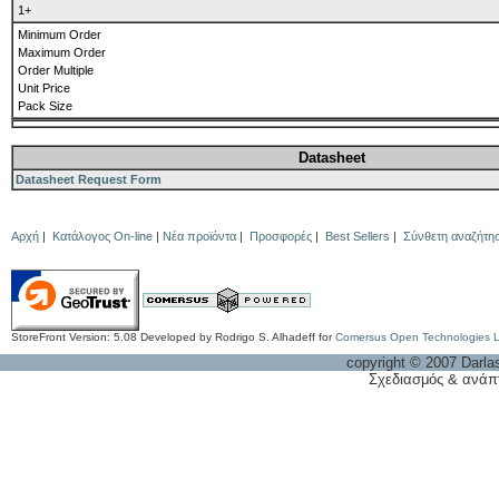
1+
Minimum Order
Maximum Order
Order Multiple
Unit Price
Pack Size
Datasheet
Datasheet Request Form
Αρχή
|
Κατάλογος On-line
|
Νέα προϊόντα
|
Προσφορές
|
Best Sellers
|
Σύνθετη αναζήτη
StoreFront Version: 5.08 Developed by Rodrigo S. Alhadeff for
Comersus Open Technologies 
copyright © 2007 Darla
Σχεδιασμός & ανάπ