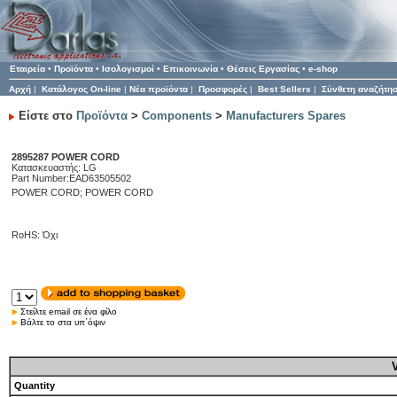
Εταιρεία
•
Προϊόντα
•
Ισολογισμοί
•
Επικοινωνία
•
Θέσεις Εργασίας
•
e-shop
Αρχή
|
Κατάλογος On-line
|
Νέα προϊόντα
|
Προσφορές
|
Best Sellers
|
Σύνθετη αναζήτη
Είστε στο
Προϊόντα
>
Components
>
Manufacturers Spares
2895287 POWER CORD
Κατασκευαστής: LG
Part Number:EAD63505502
POWER CORD; POWER CORD
RoHS: Όχι
Στείλτε email σε ένα φίλο
Βάλτε το στα υπ΄όψιν
Quantity