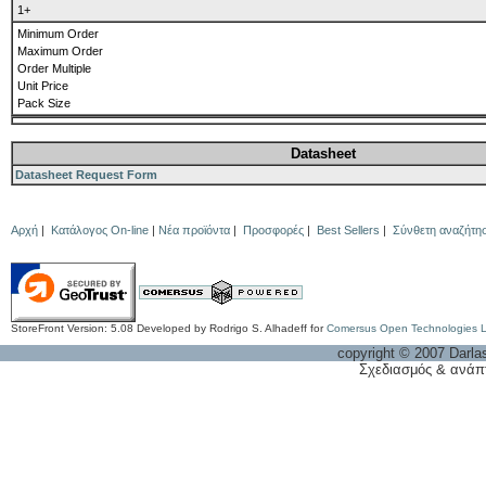
1+
Minimum Order
Maximum Order
Order Multiple
Unit Price
Pack Size
Datasheet
Datasheet Request Form
Αρχή
|
Κατάλογος On-line
|
Νέα προϊόντα
|
Προσφορές
|
Best Sellers
|
Σύνθετη αναζήτη
StoreFront Version: 5.08 Developed by Rodrigo S. Alhadeff for
Comersus Open Technologies 
copyright © 2007 Darla
Σχεδιασμός & ανάπ