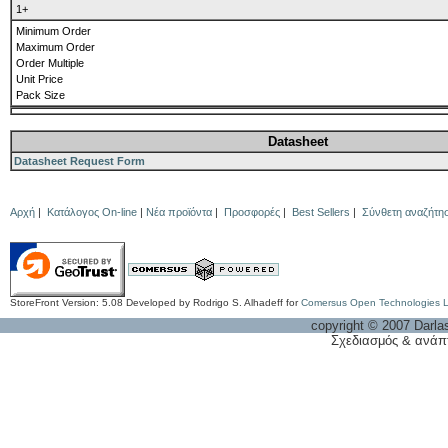
1+
Minimum Order
Maximum Order
Order Multiple
Unit Price
Pack Size
Datasheet
Datasheet Request Form
Αρχή
|
Κατάλογος On-line
|
Νέα προϊόντα
|
Προσφορές
|
Best Sellers
|
Σύνθετη αναζήτη
StoreFront Version: 5.08 Developed by Rodrigo S. Alhadeff for
Comersus Open Technologies 
copyright © 2007 Darla
Σχεδιασμός & ανάπ