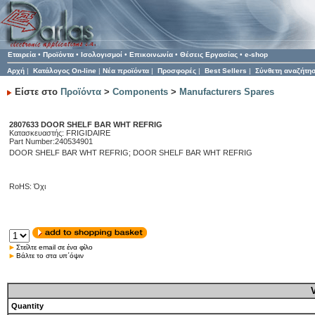
Εταιρεία
•
Προϊόντα
•
Ισολογισμοί
•
Επικοινωνία
•
Θέσεις Εργασίας
•
e-shop
Αρχή
|
Κατάλογος On-line
|
Νέα προϊόντα
|
Προσφορές
|
Best Sellers
|
Σύνθετη αναζήτη
Είστε στο
Προϊόντα
>
Components
>
Manufacturers Spares
2807633 DOOR SHELF BAR WHT REFRIG
Κατασκευαστής: FRIGIDAIRE
Part Number:240534901
DOOR SHELF BAR WHT REFRIG; DOOR SHELF BAR WHT REFRIG
RoHS: Όχι
Στείλτε email σε ένα φίλο
Βάλτε το στα υπ΄όψιν
Quantity