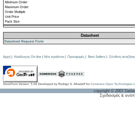
Minimum Order
Maximum Order
Order Multiple
Unit Price
Pack Size
Datasheet
Datasheet Request Form
Αρχή
|
Κατάλογος On-line
|
Νέα προϊόντα
|
Προσφορές
|
Best Sellers
|
Σύνθετη αναζήτη
StoreFront Version: 5.08 Developed by Rodrigo S. Alhadeff for
Comersus Open Technologies 
copyright © 2007 Darla
Σχεδιασμός & ανάπ