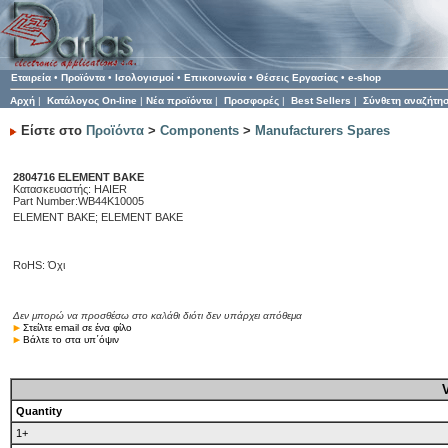
Εταιρεία
•
Προϊόντα
•
Ισολογισμοί
•
Επικοινωνία
•
Θέσεις Εργασίας
•
e-shop
Αρχή
|
Κατάλογος On-line
|
Νέα προϊόντα
|
Προσφορές
|
Best Sellers
|
Σύνθετη αναζήτη
Είστε στο
Προϊόντα
>
Components
>
Manufacturers Spares
2804716 ELEMENT BAKE
Κατασκευαστής: HAIER
Part Number:WB44K10005
ELEMENT BAKE; ELEMENT BAKE
RoHS: Όχι
Δεν μπορώ να προσθέσω στο καλάθι διότι δεν υπάρχει απόθεμα
Στείλτε email σε ένα φίλο
Βάλτε το στα υπ΄όψιν
Quantity
1+