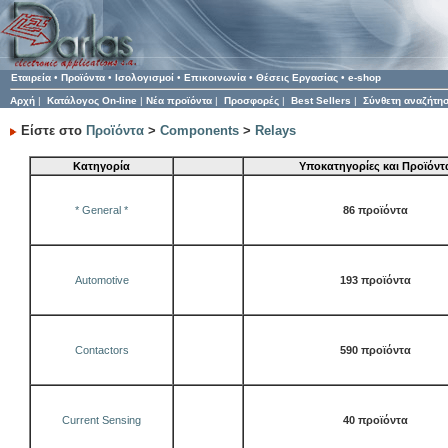
Εταιρεία
•
Προϊόντα
•
Ισολογισμοί
•
Επικοινωνία
•
Θέσεις Εργασίας
•
e-shop
Αρχή
|
Κατάλογος On-line
|
Νέα προϊόντα
|
Προσφορές
|
Best Sellers
|
Σύνθετη αναζήτη
Είστε στο
Προϊόντα
>
Components
>
Relays
Κατηγορία
Υποκατηγορίες και Προϊόντ
* General *
86 προϊόντα
Automotive
193 προϊόντα
Contactors
590 προϊόντα
Current Sensing
40 προϊόντα