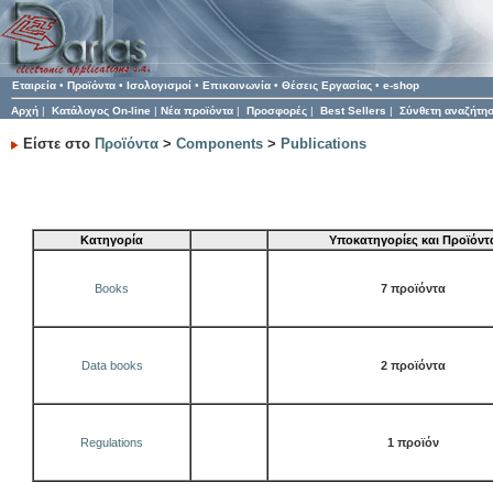
Εταιρεία
•
Προϊόντα
•
Ισολογισμοί
•
Επικοινωνία
•
Θέσεις Εργασίας
•
e-shop
Αρχή
|
Κατάλογος On-line
|
Νέα προϊόντα
|
Προσφορές
|
Best Sellers
|
Σύνθετη αναζήτη
Είστε στο
Προϊόντα
>
Components
>
Publications
Κατηγορία
Υποκατηγορίες και Προϊόντ
Books
7 προϊόντα
Data books
2 προϊόντα
Regulations
1 προϊόν