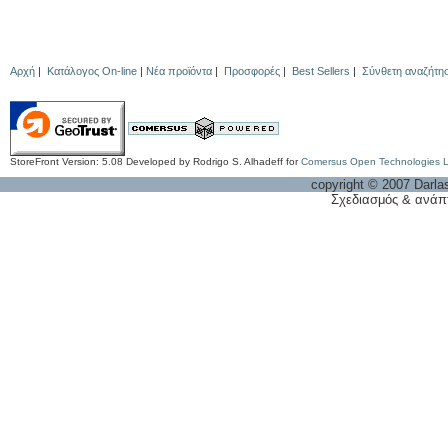
Αρχή
|
Κατάλογος On-line
|
Νέα προϊόντα
|
Προσφορές
|
Best Sellers
|
Σύνθετη αναζήτη
StoreFront Version: 5.08 Developed by Rodrigo S. Alhadeff for
Comersus Open Technologies 
copyright © 2007 Darla
Σχεδιασμός & ανάπ