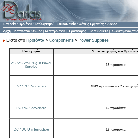
Εταιρεία
•
Προϊόντα
•
Ισολογισμοί
•
Επικοινωνία
•
Θέσεις Εργασίας
•
e-shop
Αρχή
|
Κατάλογος On-line
|
Νέα προϊόντα
|
Προσφορές
|
Best Sellers
|
Σύνθετη αναζήτη
Είστε στο
Προϊόντα
>
Components
>
Power Supplies
Κατηγορία
Υποκατηγορίες και Προϊόντ
AC / AC Wall Plug In Power
15 προϊόντα
Supplies
AC / DC Converters
4802 προϊόντα σε 7 κατηγορί
DC / AC Converters
10 προϊόντα
DC / DC Uninterruptible
19 προϊόντα