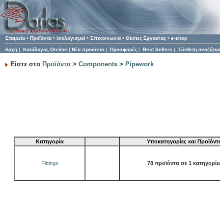
Εταιρεία
•
Προϊόντα
•
Ισολογισμοί
•
Επικοινωνία
•
Θέσεις Εργασίας
•
e-shop
Αρχή
|
Κατάλογος On-line
|
Νέα προϊόντα
|
Προσφορές
|
Best Sellers
|
Σύνθετη αναζήτη
Είστε στο
Προϊόντα
>
Components
>
Pipework
Κατηγορία
Υποκατηγορίες και Προϊόντ
Fittings
78 προϊόντα σε 1 κατηγορίε