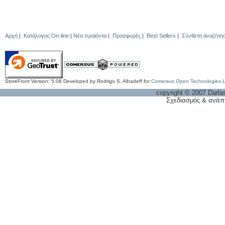
Αρχή
|
Κατάλογος On-line
|
Νέα προϊόντα
|
Προσφορές
|
Best Sellers
|
Σύνθετη αναζήτη
StoreFront Version: 5.08 Developed by Rodrigo S. Alhadeff for
Comersus Open Technologies 
copyright © 2007 Darla
Σχεδιασμός & ανάπ