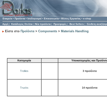
Εταιρεία
•
Προϊόντα
•
Ισολογισμοί
•
Επικοινωνία
•
Θέσεις Εργασίας
•
e-shop
Αρχή
|
Κατάλογος On-line
|
Νέα προϊόντα
|
Προσφορές
|
Best Sellers
|
Σύνθετη αναζήτη
Είστε στο
Προϊόντα
>
Components
>
Materials Handling
Κατηγορία
Υποκατηγορίες και Προϊόντ
Trollies
3 προϊόντα
Trucks
14 προϊόντα