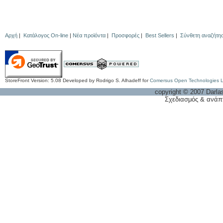
Αρχή
|
Κατάλογος On-line
|
Νέα προϊόντα
|
Προσφορές
|
Best Sellers
|
Σύνθετη αναζήτη
StoreFront Version: 5.08 Developed by Rodrigo S. Alhadeff for
Comersus Open Technologies 
copyright © 2007 Darla
Σχεδιασμός & ανάπ