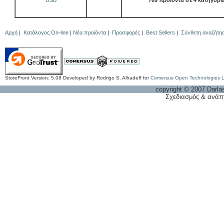
USB
769 προϊόντα σε 4 κατηγορί
Αρχή
|
Κατάλογος On-line
|
Νέα προϊόντα
|
Προσφορές
|
Best Sellers
|
Σύνθετη αναζήτη
StoreFront Version: 5.08 Developed by Rodrigo S. Alhadeff for
Comersus Open Technologies 
copyright © 2007 Darla
Σχεδιασμός & ανάπ