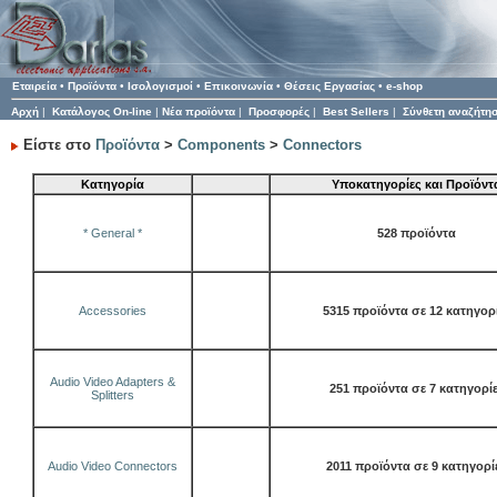
Εταιρεία
•
Προϊόντα
•
Ισολογισμοί
•
Επικοινωνία
•
Θέσεις Εργασίας
•
e-shop
Αρχή
|
Κατάλογος On-line
|
Νέα προϊόντα
|
Προσφορές
|
Best Sellers
|
Σύνθετη αναζήτη
Είστε στο
Προϊόντα
>
Components
>
Connectors
Κατηγορία
Υποκατηγορίες και Προϊόντ
* General *
528 προϊόντα
Accessories
5315 προϊόντα σε 12 κατηγορ
Audio Video Adapters &
251 προϊόντα σε 7 κατηγορί
Splitters
Audio Video Connectors
2011 προϊόντα σε 9 κατηγορί